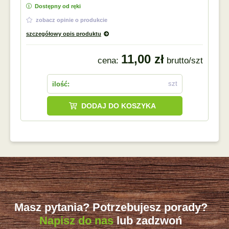
Dostępny od ręki
zobacz opinie o produkcie
szczegółowy opis produktu
11,00 zł
cena:
brutto/szt
szt
ilość:
DODAJ DO KOSZYKA
Masz pytania? Potrzebujesz porady?
Napisz do nas
lub zadzwoń