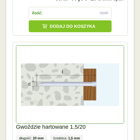
opak
ilość:
DODAJ DO KOSZYKA
Gwoździe hartowane 1,5/20
długość:
20 mm
średnica:
1,5 mm